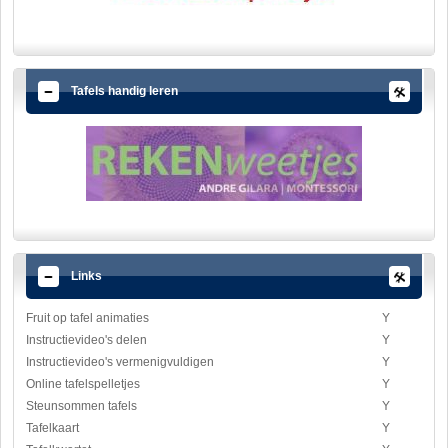
Tafels handig leren
Links
Fruit op tafel animaties
Y
Instructievideo's delen
Y
Instructievideo's vermenigvuldigen
Y
Online tafelspelletjes
Y
Steunsommen tafels
Y
Tafelkaart
Y